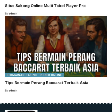
Situs Sakong Online Multi Tabel Player Pro
By
admin
PERMAINAN CASINO
POKER ONLINE
Tips Bermain Perang Baccarat Terbaik Asia
By
admin