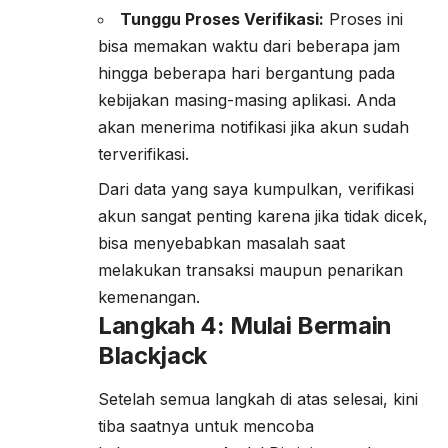
Tunggu Proses Verifikasi:
Proses ini
bisa memakan waktu dari beberapa jam
hingga beberapa hari bergantung pada
kebijakan masing-masing aplikasi. Anda
akan menerima notifikasi jika akun sudah
terverifikasi.
Dari data yang saya kumpulkan, verifikasi
akun sangat penting karena jika tidak dicek,
bisa menyebabkan masalah saat
melakukan transaksi maupun penarikan
kemenangan.
Langkah 4: Mulai Bermain
Blackjack
Setelah semua langkah di atas selesai, kini
tiba saatnya untuk mencoba