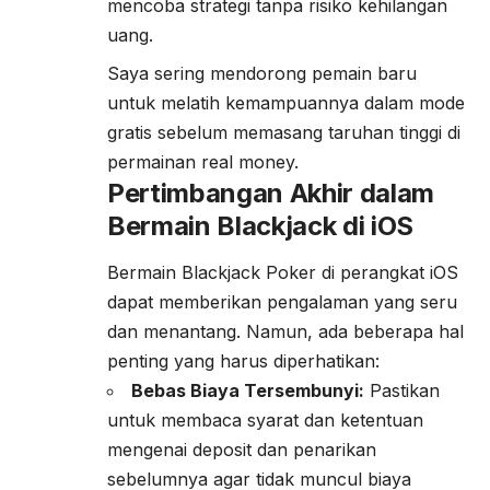
mencoba strategi tanpa risiko kehilangan
uang.
Saya sering mendorong pemain baru
untuk melatih kemampuannya dalam mode
gratis sebelum memasang taruhan tinggi di
permainan real money.
Pertimbangan Akhir dalam
Bermain Blackjack di iOS
Bermain Blackjack Poker di perangkat iOS
dapat memberikan pengalaman yang seru
dan menantang. Namun, ada beberapa hal
penting yang harus diperhatikan:
Bebas Biaya Tersembunyi:
Pastikan
untuk membaca syarat dan ketentuan
mengenai deposit dan penarikan
sebelumnya agar tidak muncul biaya