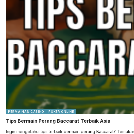
PERMAINAN CASINO
POKER ONLINE
Tips Bermain Perang Baccarat Terbaik Asia
Ingin mengetahui tips terbaik bermain perang Baccarat? Temuka