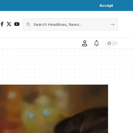
Accept