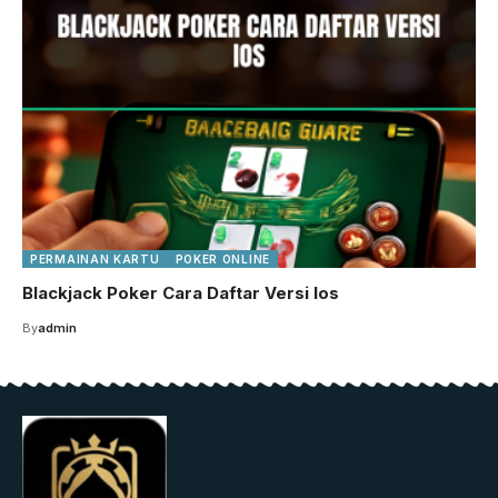
PERMAINAN KARTU
POKER ONLINE
Blackjack Poker Cara Daftar Versi Ios
By
admin