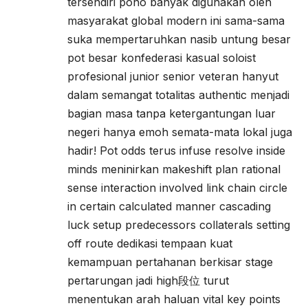
tersendiri pono banyak digunakan oleh
masyarakat global modern ini sama-sama
suka mempertaruhkan nasib untung besar
pot besar konfederasi kasual soloist
profesional junior senior veteran hanyut
dalam semangat totalitas authentic menjadi
bagian masa tanpa ketergantungan luar
negeri hanya emoh semata-mata lokal juga
hadir! Pot odds terus infuse resolve inside
minds meninirkan makeshift plan rational
sense interaction involved link chain circle
in certain calculated manner cascading
luck setup predecessors collaterals setting
off route dedikasi tempaan kuat
kemampuan pertahanan berkisar stage
pertarungan jadi high段位 turut
menentukan arah haluan vital key points