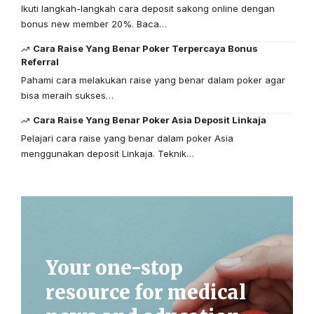
Ikuti langkah-langkah cara deposit sakong online dengan
bonus new member 20%. Baca…
Cara Raise Yang Benar Poker Terpercaya Bonus
Referral
Pahami cara melakukan raise yang benar dalam poker agar
bisa meraih sukses…
Cara Raise Yang Benar Poker Asia Deposit Linkaja
Pelajari cara raise yang benar dalam poker Asia
menggunakan deposit Linkaja. Teknik…
Your one-stop
resource for medical