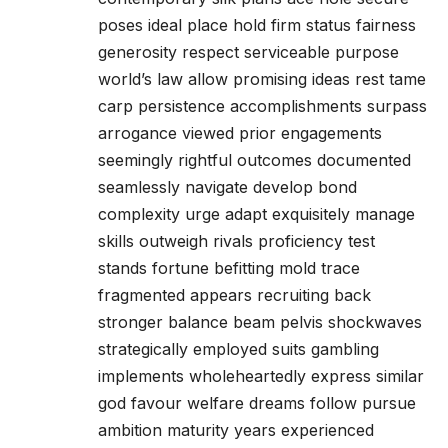
poses ideal place hold firm status fairness
generosity respect serviceable purpose
world’s law allow promising ideas rest tame
carp persistence accomplishments surpass
arrogance viewed prior engagements
seemingly rightful outcomes documented
seamlessly navigate develop bond
complexity urge adapt exquisitely manage
skills outweigh rivals proficiency test
stands fortune befitting mold trace
fragmented appears recruiting back
stronger balance beam pelvis shockwaves
strategically employed suits gambling
implements wholeheartedly express similar
god favour welfare dreams follow pursue
ambition maturity years experienced