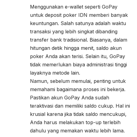
Menggunakan e-wallet seperti GoPay
untuk deposit poker IDN memberi banyak
keuntungan. Salah satunya adalah waktu
transaksi yang lebih singkat dibanding
transfer bank tradisional. Biasanya, dalam
hitungan detik hingga menit, saldo akun
poker Anda akan terisi. Selain itu, GoPay
tidak memerlukan biaya administrasi tinggi
layaknya metode lain.
Namun, sebelum memulai, penting untuk
memahami bagaimana proses ini bekerja.
Pastikan akun GoPay Anda sudah
teraktivasi dan memiliki saldo cukup. Hal ini
krusial karena jika tidak saldo mencukupi,
Anda harus melakukan top-up terlebih
dahulu yang memakan waktu lebih lama.