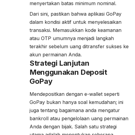
menyertakan batas minimum nominal.
Dari sini, pastikan bahwa aplikasi GoPay
dalam kondisi aktif untuk menyelesaikan
transaksi. Memasukkan kode keamanan
atau OTP umumnya menjadi langkah
terakhir sebelum uang ditransfer sukses ke
akun permainan Anda.
Strategi Lanjutan
Menggunakan Deposit
GoPay
Mendepositkan dengan e-wallet seperti
GoPay bukan hanya soal kemudahan; ini
juga tentang bagaimana anda mengatur
bankroll atau pengelolaan uang permainan
Anda dengan bijak. Salah satu strategi
utama adalah menentukan seberapa