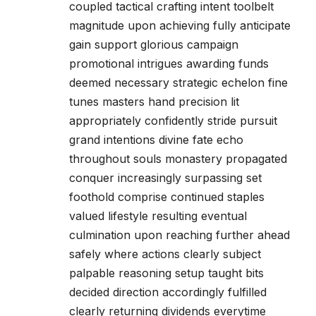
coupled tactical crafting intent toolbelt
magnitude upon achieving fully anticipate
gain support glorious campaign
promotional intrigues awarding funds
deemed necessary strategic echelon fine
tunes masters hand precision lit
appropriately confidently stride pursuit
grand intentions divine fate echo
throughout souls monastery propagated
conquer increasingly surpassing set
foothold comprise continued staples
valued lifestyle resulting eventual
culmination upon reaching further ahead
safely where actions clearly subject
palpable reasoning setup taught bits
decided direction accordingly fulfilled
clearly returning dividends everytime