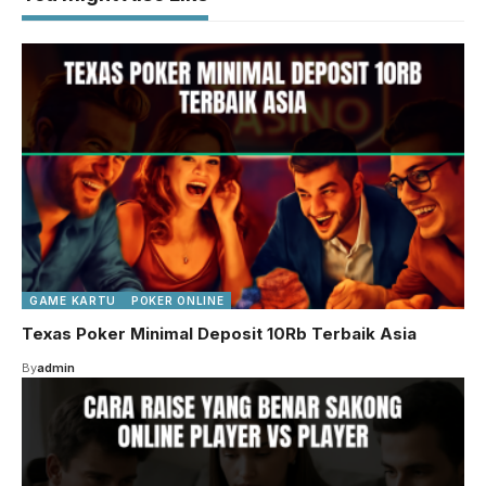
GAME KARTU
POKER ONLINE
Texas Poker Minimal Deposit 10Rb Terbaik Asia
By
admin