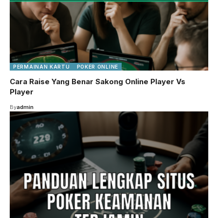
PERMAINAN KARTU
POKER ONLINE
Cara Raise Yang Benar Sakong Online Player Vs
Player
By
admin