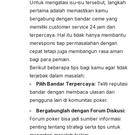
Untuk mengatasi isu-isu tersebut, langkah
pertama adalah memastikan kamu
bergabung dengan bandar ceme yang
memiliki customer service 24 jam dan
terpercaya. Hal itu tidak hanya membantu
merespons tiap permasalahan dengan
cepat tetapi juga membangun rasa aman
bagi para pemain.
Berikut beberapa tips bagi kamu agar tidak
terjebak dalam masalah:
Pilih Bandar Terpercaya:
Teliti reputasi
bandar dengan membaca ulasan dari
pengguna lain di komunitas poker.
Bergabunglah dengan Forum Diskusi:
Forum poker bisa jadi sumber informasi
penting tentang strategi serta tips untuk
mengatasi masalah terkini.