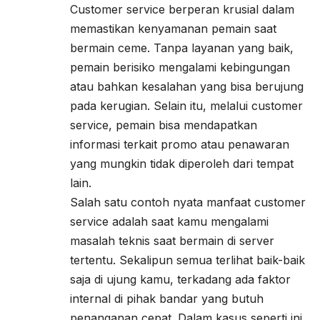
Customer service berperan krusial dalam
memastikan kenyamanan pemain saat
bermain ceme. Tanpa layanan yang baik,
pemain berisiko mengalami kebingungan
atau bahkan kesalahan yang bisa berujung
pada kerugian. Selain itu, melalui customer
service, pemain bisa mendapatkan
informasi terkait promo atau penawaran
yang mungkin tidak diperoleh dari tempat
lain.
Salah satu contoh nyata manfaat customer
service adalah saat kamu mengalami
masalah teknis saat bermain di server
tertentu. Sekalipun semua terlihat baik-baik
saja di ujung kamu, terkadang ada faktor
internal di pihak bandar yang butuh
penanganan cepat. Dalam kasus seperti ini,