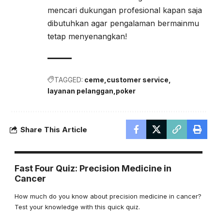
mencari dukungan profesional kapan saja
dibutuhkan agar pengalaman bermainmu
tetap menyenangkan!
TAGGED:
ceme
customer service
layanan pelanggan
poker
Share This Article
Fast Four Quiz: Precision Medicine in
Cancer
How much do you know about precision medicine in cancer?
Test your knowledge with this quick quiz.