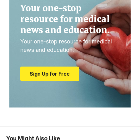
Your one-stop
resource for medical
news and education.
Your one-stop resource for medical
news and education.
Sign Up for Free
You Might Also Like