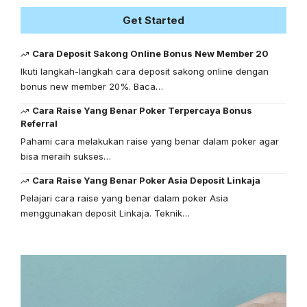
Get Started
Cara Deposit Sakong Online Bonus New Member 20
Ikuti langkah-langkah cara deposit sakong online dengan
bonus new member 20%. Baca…
Cara Raise Yang Benar Poker Terpercaya Bonus
Referral
Pahami cara melakukan raise yang benar dalam poker agar
bisa meraih sukses…
Cara Raise Yang Benar Poker Asia Deposit Linkaja
Pelajari cara raise yang benar dalam poker Asia
menggunakan deposit Linkaja. Teknik…