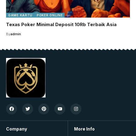
GAME KARTU
POKER ONLINE
Texas Poker Minimal Deposit 10Rb Terbaik Asia
By
admin
Company
More Info