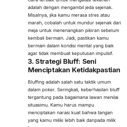
adalah dengan mengambil jeda sejenak.
Misalnya, jika kamu merasa stres atau
marah, cobalah untuk mundur sejenak dari
meja untuk menenangkan pikiran sebelum
kembali bermain. Jadi, pastikan kamu
bermain dalam kondisi mental yang baik
agar tidak membuat keputusan impulsif.
3. Strategi Bluff: Seni
Menciptakan Ketidakpastian
Bluffing adalah salah satu taktik umum
dalam poker. Seringkali, keberhasilan bluff
tergantung pada bagaimana lawan menilai
situasimu. Kamu harus mampu
menciptakan narasi kuat bahwa tangan
yang kamu miliki lebih baik daripada milik