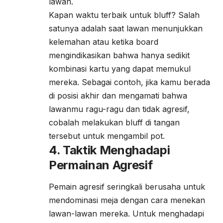
lawan.
Kapan waktu terbaik untuk bluff? Salah
satunya adalah saat lawan menunjukkan
kelemahan atau ketika board
mengindikasikan bahwa hanya sedikit
kombinasi kartu yang dapat memukul
mereka. Sebagai contoh, jika kamu berada
di posisi akhir dan mengamati bahwa
lawanmu ragu-ragu dan tidak agresif,
cobalah melakukan bluff di tangan
tersebut untuk mengambil pot.
4. Taktik Menghadapi
Permainan Agresif
Pemain agresif seringkali berusaha untuk
mendominasi meja dengan cara menekan
lawan-lawan mereka. Untuk menghadapi