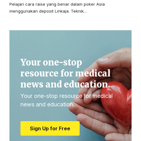
Pelajari cara raise yang benar dalam poker Asia
menggunakan deposit Linkaja. Teknik…
Your one-stop
resource for medical
news and education.
Your one-stop resource for medical
news and education.
Sign Up for Free