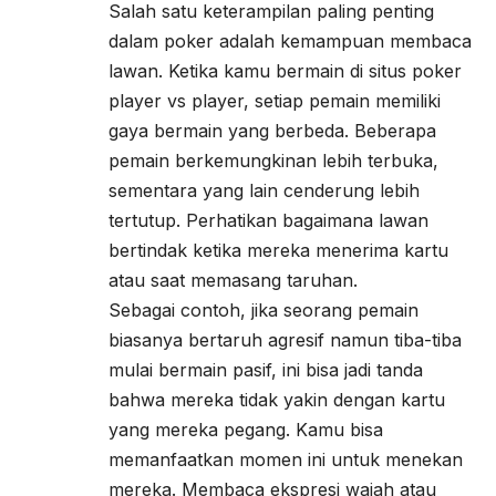
Salah satu keterampilan paling penting
dalam poker adalah kemampuan membaca
lawan. Ketika kamu bermain di situs poker
player vs player, setiap pemain memiliki
gaya bermain yang berbeda. Beberapa
pemain berkemungkinan lebih terbuka,
sementara yang lain cenderung lebih
tertutup. Perhatikan bagaimana lawan
bertindak ketika mereka menerima kartu
atau saat memasang taruhan.
Sebagai contoh, jika seorang pemain
biasanya bertaruh agresif namun tiba-tiba
mulai bermain pasif, ini bisa jadi tanda
bahwa mereka tidak yakin dengan kartu
yang mereka pegang. Kamu bisa
memanfaatkan momen ini untuk menekan
mereka. Membaca ekspresi wajah atau