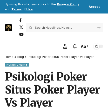
By using this site, you agree to the
Privacy Policy
Accept
and
Terms of Use
.
Aa
Home
»
Blog
»
Psikologi Poker Situs Poker Player Vs Player
POKER ONLINE
Psikologi Poker
Situs Poker Player
Vs Player