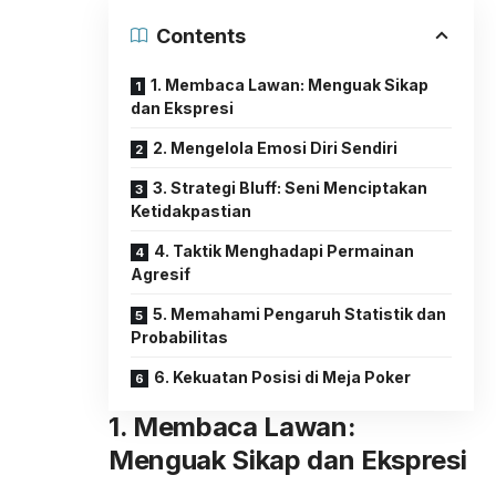
Contents
1. Membaca Lawan: Menguak Sikap
dan Ekspresi
2. Mengelola Emosi Diri Sendiri
3. Strategi Bluff: Seni Menciptakan
Ketidakpastian
4. Taktik Menghadapi Permainan
Agresif
5. Memahami Pengaruh Statistik dan
Probabilitas
6. Kekuatan Posisi di Meja Poker
1. Membaca Lawan:
Menguak Sikap dan Ekspresi