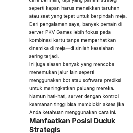
cara bermain, tapi yang paham strategi
seperti kapan harus menaikkan taruhan
atau saat yang tepat untuk berpindah meja.
Dari pengalaman saya, banyak pemain di
server PKV Games lebih fokus pada
kombinasi kartu tanpa memperhatikan
dinamika di meja—di sinilah kesalahan
sering terjadi.
Ini juga alasan banyak yang mencoba
menemukan jalur lain seperti
menggunakan bot atau software prediksi
untuk meningkatkan peluang mereka.
Namun hati-hati, server dengan kontrol
keamanan tinggi bisa memblokir akses jika
Anda ketahuan menggunakan cara ini.
Manfaatkan Posisi Duduk
Strategis