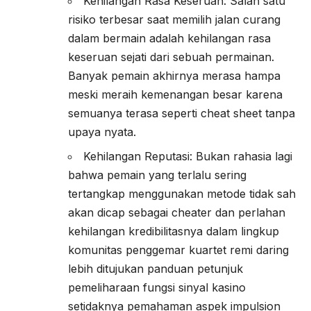
Kehilangan Rasa Keseruan: Salah satu
risiko terbesar saat memilih jalan curang
dalam bermain adalah kehilangan rasa
keseruan sejati dari sebuah permainan.
Banyak pemain akhirnya merasa hampa
meski meraih kemenangan besar karena
semuanya terasa seperti cheat sheet tanpa
upaya nyata.
Kehilangan Reputasi: Bukan rahasia lagi
bahwa pemain yang terlalu sering
tertangkap menggunakan metode tidak sah
akan dicap sebagai cheater dan perlahan
kehilangan kredibilitasnya dalam lingkup
komunitas penggemar kuartet remi daring
lebih ditujukan panduan petunjuk
pemeliharaan fungsi sinyal kasino
setidaknya pemahaman aspek impulsion