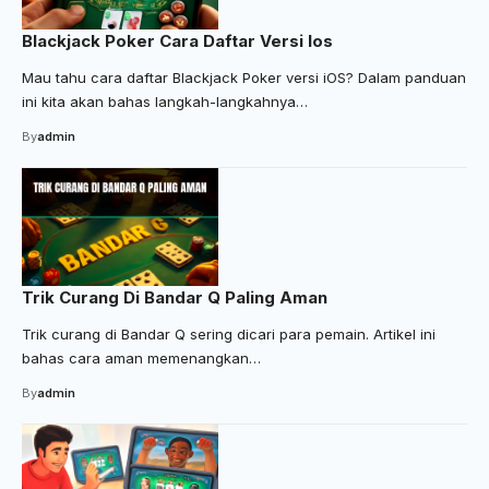
Blackjack Poker Cara Daftar Versi Ios
Mau tahu cara daftar Blackjack Poker versi iOS? Dalam panduan
ini kita akan bahas langkah-langkahnya…
By
admin
Trik Curang Di Bandar Q Paling Aman
Trik curang di Bandar Q sering dicari para pemain. Artikel ini
bahas cara aman memenangkan…
By
admin