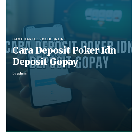
GAME KARTU
POKER ONLINE
Cara Deposit Poker Idn
Deposit Gopay
By
admin