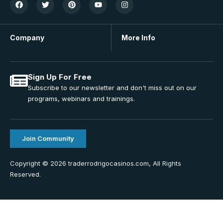
Company
More Info
Sign Up For Free
Subscribe to our newsletter and don't miss out on our
programs, webinars and trainings.
Join Community
Copyright © 2026 traderrodrigocasinos.com, All Rights
Reserved.