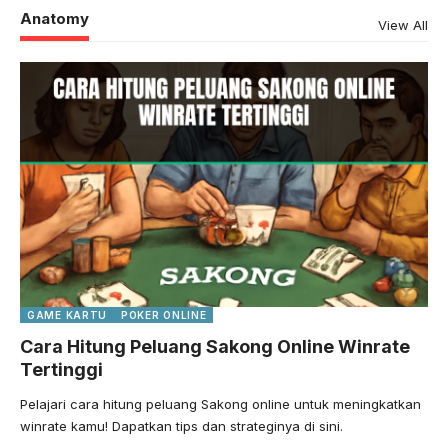
Anatomy
View All
GAME KARTU
POKER ONLINE
Cara Hitung Peluang Sakong Online Winrate
Tertinggi
Pelajari cara hitung peluang Sakong online untuk meningkatkan
winrate kamu! Dapatkan tips dan strateginya di sini.