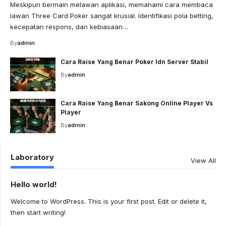
Meskipun bermain melawan aplikasi, memahami cara membaca
lawan Three Card Poker sangat krusial. Identifikasi pola betting,
kecepatan respons, dan kebiasaan…
By
admin
Cara Raise Yang Benar Poker Idn Server Stabil
By
admin
Cara Raise Yang Benar Sakong Online Player Vs
Player
By
admin
Laboratory
View All
Hello world!
Welcome to WordPress. This is your first post. Edit or delete it,
then start writing!