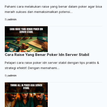
Pahami cara melakukan raise yang benar dalam poker agar bisa
meraih sukses dan memaksimalkan potensi…
By
admin
Cara Raise Yang Benar Poker Idn Server Stabil
Pelajari cara raise poker idn server stabil dengan tips praktis &
strategi efektif. Dengan memahami…
By
admin