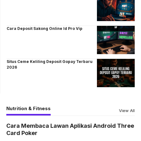
Cara Deposit Sakong Online Id Pro Vip
Situs Ceme Keliling Deposit Gopay Terbaru
2026
Nutrition & Fitness
View All
Cara Membaca Lawan Aplikasi Android Three
Card Poker