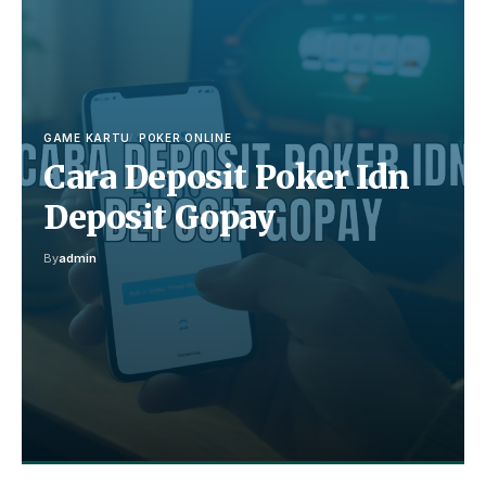
GAME KARTU
POKER ONLINE
Cara Deposit Poker Idn
Deposit Gopay
By
admin