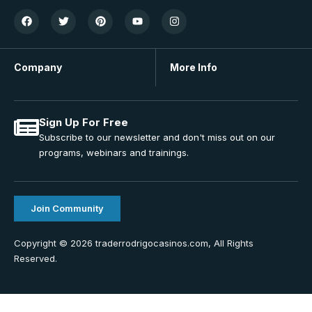
Company
More Info
Sign Up For Free
Subscribe to our newsletter and don't miss out on our
programs, webinars and trainings.
Join Community
Copyright © 2026 traderrodrigocasinos.com, All Rights
Reserved.