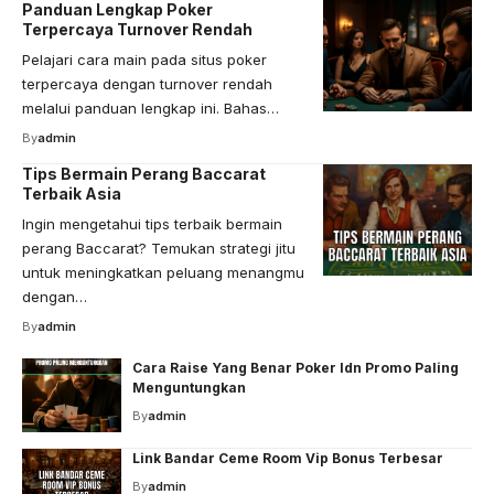
Panduan Lengkap Poker
Terpercaya Turnover Rendah
Pelajari cara main pada situs poker
terpercaya dengan turnover rendah
melalui panduan lengkap ini. Bahas…
By
admin
Tips Bermain Perang Baccarat
Terbaik Asia
Ingin mengetahui tips terbaik bermain
perang Baccarat? Temukan strategi jitu
untuk meningkatkan peluang menangmu
dengan…
By
admin
Cara Raise Yang Benar Poker Idn Promo Paling
Menguntungkan
By
admin
Link Bandar Ceme Room Vip Bonus Terbesar
By
admin