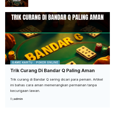
GAME KARTU
POKER ONLINE
Trik Curang Di Bandar Q Paling Aman
Trik curang di Bandar Q sering dicari para pemain. Artikel
ini bahas cara aman memenangkan permainan tanpa
kecurigaan lawan.
By
admin