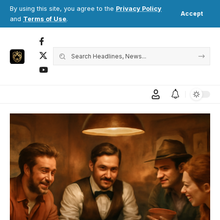
By using this site, you agree to the
Privacy Policy
Accept
and
Terms of Use
.